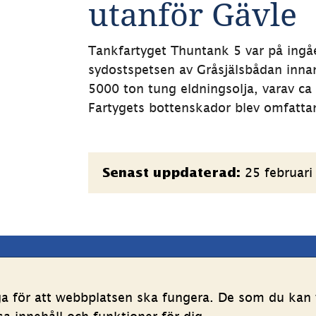
utanför Gävle
Tankfartyget Thuntank 5 var på ingå
sydostspetsen av Gråsjälsbådan inna
5000 ton tung eldningsolja, varav c
Fartygets bottenskador blev omfatta
Sidinformation
25 februari
Senast uppdaterad:
latsen
Följ oss
ga för att webbplatsen ska fungera. De som du kan v