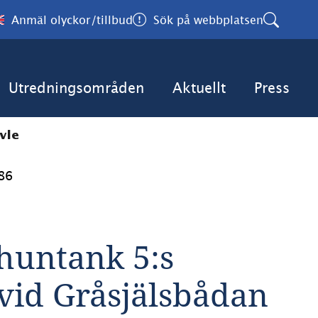
Anmäl olyckor/tillbud
Sök på webbplatsen
Utredningsområden
Aktuellt
Press
vle
86
huntank 5:s 
vid Gråsjälsbådan 