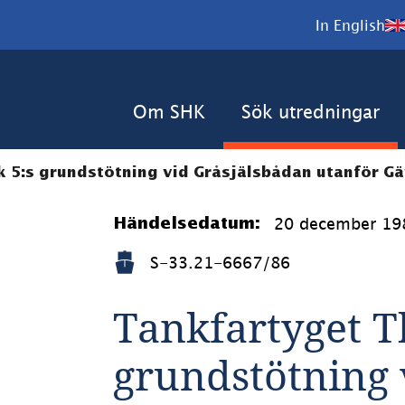
In English
Om SHK
Sök utredningar
 5:s grundstötning vid Gråsjälsbådan utanför Gä
20 december 19
Händelsedatum:
S-33.21-6667/86
Tankfartyget T
grundstötning 