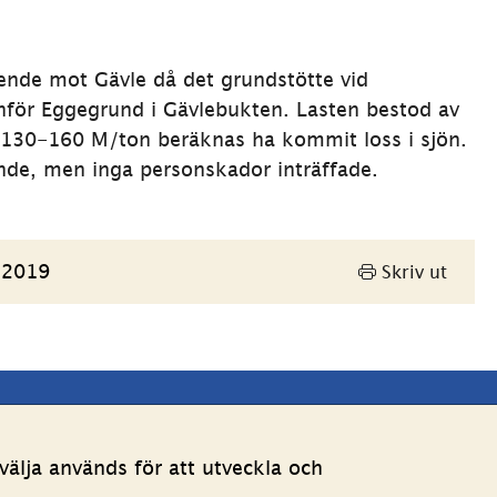
ende mot Gävle då det grundstötte vid 
nför Eggegrund i Gävlebukten. Lasten bestod av 
a 130-160 M/ton beräknas ha kommit loss i sjön. 
nde, men inga personskador inträffade.
 2019
Skriv ut
Andra webbplatser 
älja används för att utveckla och
Länk till annan webbpla
Estoniawebb