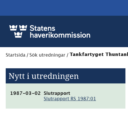
Startsida
/
Sök utredningar
/
Tankfartyget Thuntank
Nytt i utredningen
(pdf,
1987-03-02
Slutrapport
2.1MB)
Slutrapport RS 1987:01