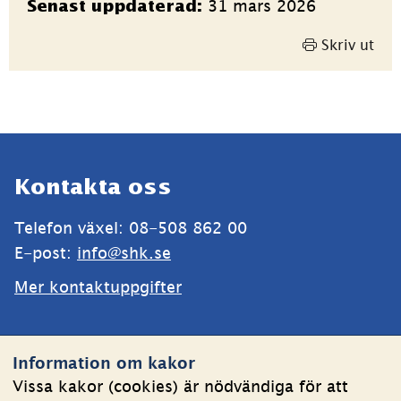
31 mars 2026
Senast uppdaterad:
Skriv ut
Sidfot
Kontakta oss
Telefon växel: 08-508 862 00
E-post: 
info@shk.se
Mer kontaktuppgifter
Webbplatsen
Information om kakor
Om kakor
Vissa kakor (cookies) är nödvändiga för att