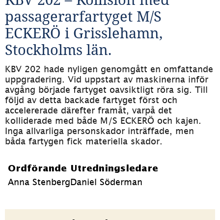
passagerarfartyget M/S 
ECKERÖ i Grisslehamn, 
Stockholms län.
KBV 202 hade nyligen genomgått en omfattande 
uppgradering. Vid uppstart av maskinerna inför 
avgång började fartyget oavsiktligt röra sig. Till 
följd av detta backade fartyget först och 
accelererade därefter framåt, varpå det 
kolliderade med både M/S ECKERÖ och kajen. 
Inga allvarliga personskador inträffade, men 
båda fartygen fick materiella skador.
Ordförande
Utredningsledare
Anna Stenberg
Daniel Söderman
Sidinformation