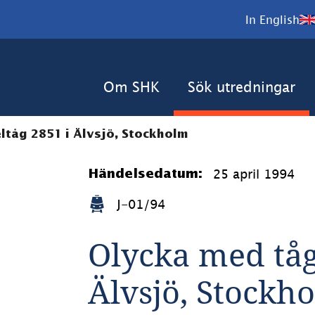
In English
Om SHK
Sök utredningar
tåg 2851 i Älvsjö, Stockholm
25 april 1994
Händelsedatum:
J-01/94
Olycka med tåg
Älvsjö, Stockh