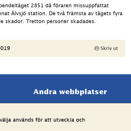
pendeltåget 2851 då föraren missuppfattat 
nat Älvsjö station. De två främsta av tågets fyra 
de skador. Tretton personer skadades.
2019
Skriv ut
Andra webbplatser 
Länk till annan webbpla
Estoniawebb
älja används för att utveckla och