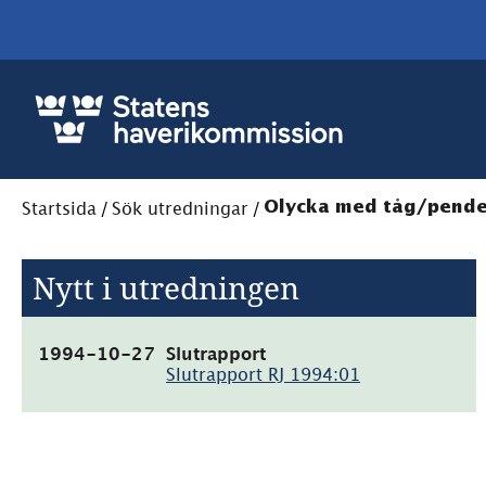
Startsida
/
Sök utredningar
/
Olycka med tåg/pendel
Nytt i utredningen
(pdf,
1994-10-27
Slutrapport
15.4MB)
Slutrapport RJ 1994:01