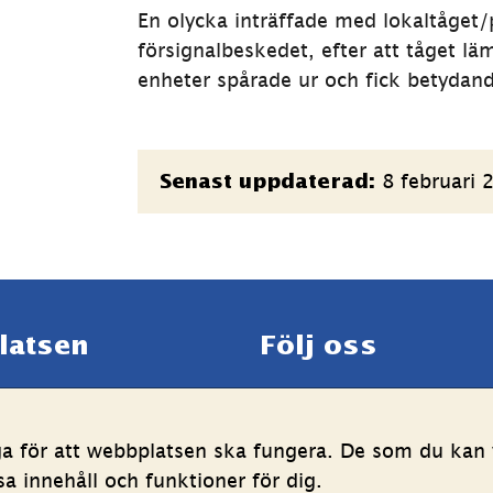
En olycka inträffade med lokaltåget/
försignalbeskedet, efter att tåget läm
enheter spårade ur och fick betydan
Sidinformation
8 februari 
Senast uppdaterad:
latsen
Följ oss
LinkedIn
YouTube
g av personuppgifter
(länk
(länk
ga för att webbplatsen ska fungera. De som du kan v
ghetsredogörelse
till
till
 innehåll och funktioner för dig.