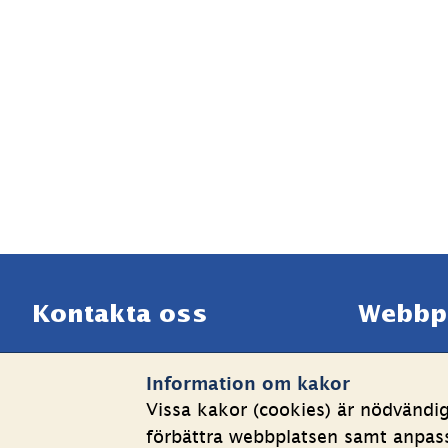
Sidfot
Kontakta oss
Webbp
Telefon växel: 08-508 862 
Om kakor
Information om kakor
00
Behandlin
Vissa kakor (cookies) är nödvändi
E-post: 
info@shk.se
Tillgängli
förbättra webbplatsen samt anpassa