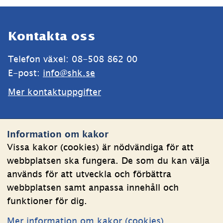
Sidfot
Kontakta oss
Telefon växel: 08-508 862 00
E-post: 
info@shk.se
Mer kontaktuppgifter
Webbplatsen
Information om kakor
Om kakor
Vissa kakor (cookies) är nödvändiga för att
webbplatsen ska fungera. De som du kan välja
Behandling av personuppgifter
används för att utveckla och förbättra
Tillgänglighetsredogörelse
webbplatsen samt anpassa innehåll och
funktioner för dig.
Följ oss
Mer information om kakor (cookies)