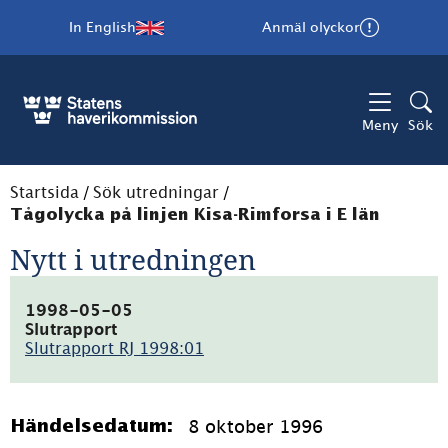
In English
Anmäl olyckor
Meny
Sök
Startsida
/
Sök utredningar
/
Tågolycka på linjen Kisa-Rimforsa i E län
Nytt i utredningen
1998-05-05
Slutrapport
Slutrapport RJ 1998:01
(pdf,
347.3kB)
8 oktober 1996
Händelsedatum: