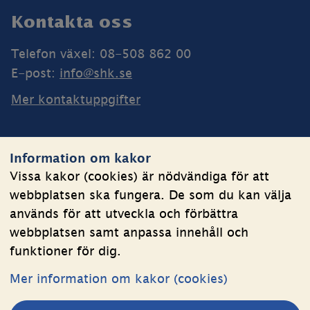
Sidfot
Kontakta oss
Telefon växel: 08-508 862 00
E-post: 
info@shk.se
Mer kontaktuppgifter
Webbplatsen
Information om kakor
Om kakor
Vissa kakor (cookies) är nödvändiga för att
webbplatsen ska fungera. De som du kan välja
Behandling av personuppgifter
används för att utveckla och förbättra
Tillgänglighetsredogörelse
webbplatsen samt anpassa innehåll och
funktioner för dig.
Följ oss
Mer information om kakor (cookies)
LinkedIn
YouTube