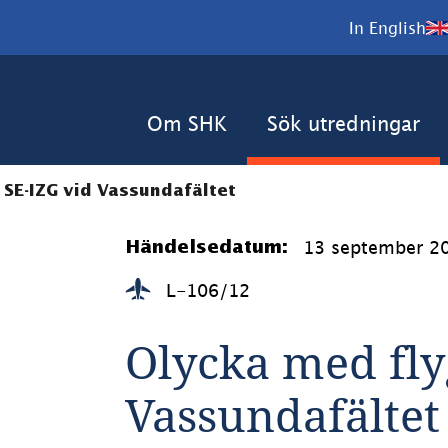
In English
Om SHK
Sök utredningar
 SE-IZG vid Vassundafältet
13 september 2
Händelsedatum:
L-106/12
Olycka med fly
Vassundafältet