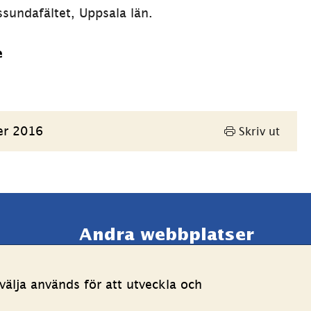
sundafältet, Uppsala län.
e
er 2016
Skriv ut
Andra webbplatser 
Länk till annan webbpla
Estoniawebb
älja används för att utveckla och