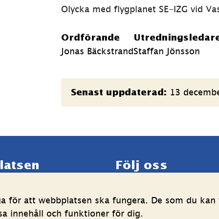
Olycka med flygplanet SE-IZG vid Vas
Ordförande
Utredningsledar
Jonas Bäckstrand
Staffan Jönsson
Sidinformation
13 decemb
Senast uppdaterad:
latsen
Följ oss
LinkedIn
YouTube
ga för att webbplatsen ska fungera. De som du kan v
g av personuppgifter
(länk
(länk
 innehåll och funktioner för dig.
ghetsredogörelse