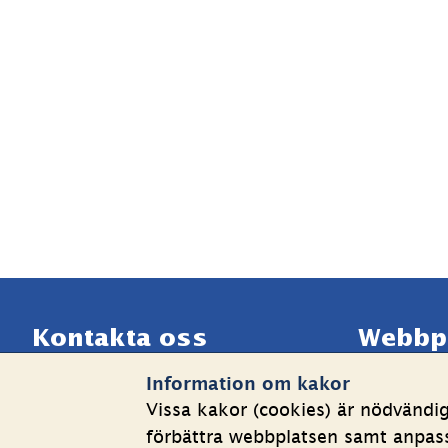
Sidfot
Kontakta oss
Webbp
Information om kakor
Telefon växel: 08-508 862 
Om kakor
Vissa kakor (cookies) är nödvändi
00
Behandlin
förbättra webbplatsen samt anpassa
E-post: 
info@shk.se
Tillgängli