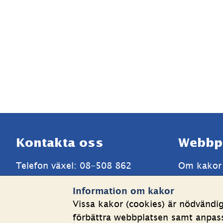
Sidfot
Kontakta oss
Webbp
Telefon växel: 08-508 862 
Om kakor
00
Behandlin
Information om kakor
E-post: 
info@shk.se
Tillgängli
Vissa kakor (cookies) är nödvändi
Mer kontaktuppgifter
förbättra webbplatsen samt anpassa