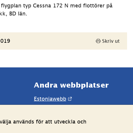
flygplan typ Cessna 172 N med flottörer på 
kk, BD län.
2019
Skriv ut
Andra webbplatser 
Länk till annan webbpla
Estoniawebb
älja används för att utveckla och