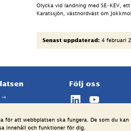
Olycka vid landning med SE-KEV, ett 
Karatssjön, västnordväst om Jokkmo
Sidinformation
4 februari 
Senast uppdaterad:
latsen
Följ oss
LinkedIn
YouTube
g av personuppgifter
(länk
(länk
ghetsredogörelse
till
till
ga för att webbplatsen ska fungera. De som du kan v
annan
annan
 innehåll och funktioner för dig.