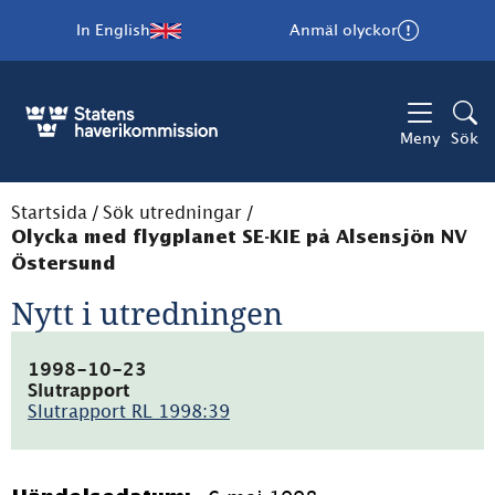
In English
Anmäl olyckor
Meny
Sök
Startsida
/
Sök utredningar
/
Olycka med flygplanet SE-KIE på Alsensjön NV
Östersund
Nytt i utredningen
1998-10-23
Slutrapport
Slutrapport RL 1998:39
(pdf,
27.2kB)