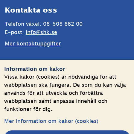
Sidfot
Kontakta oss
Telefon växel: 08-508 862 00
E-post: 
info@shk.se
Mer kontaktuppgifter
Webbplatsen
Information om kakor
Om kakor
Vissa kakor (cookies) är nödvändiga för att
webbplatsen ska fungera. De som du kan välja
Behandling av personuppgifter
används för att utveckla och förbättra
Tillgänglighetsredogörelse
webbplatsen samt anpassa innehåll och
funktioner för dig.
Följ oss
Mer information om kakor (cookies)
LinkedIn
YouTube