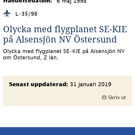
6 maj 1998
Händelsedatum:
L-35/98
Olycka med flygplanet SE-KIE 
på Alsensjön NV Östersund
Olycka med flygplanet SE-KIE på Alsensjön NV 
om Östersund, Z län.
Sidinformation
31 januari 2019
Senast uppdaterad:
Skriv ut