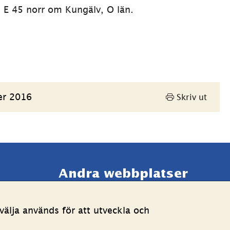
 E 45 norr om Kungälv, O län.
er 2016
Skriv ut
Andra webbplatser 
Länk till annan webbpla
Estoniawebb
älja används för att utveckla och