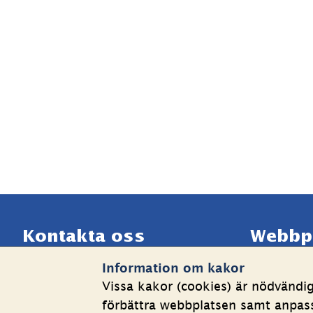
Sidfot
Kontakta oss
Webbp
Information om kakor
Telefon växel: 08-508 862 
Om kakor
Vissa kakor (cookies) är nödvändi
00
Behandlin
förbättra webbplatsen samt anpassa
E-post: 
info@shk.se
Tillgängli