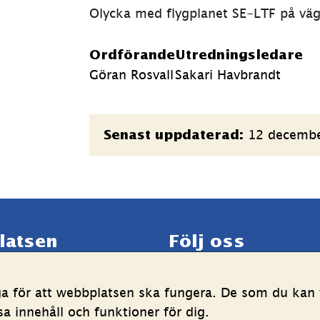
Olycka med flygplanet SE-LTF på väg
Ordförande
Utredningsledare
Göran Rosvall
Sakari Havbrandt
Sidinformation
12 decemb
Senast uppdaterad:
latsen
Följ oss
LinkedIn
YouTube
ga för att webbplatsen ska fungera. De som du kan v
g av personuppgifter
(länk
(länk
 innehåll och funktioner för dig.
ghetsredogörelse