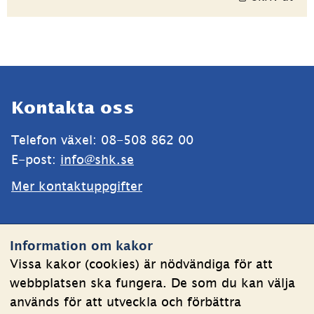
Sidfot
Kontakta oss
Telefon växel: 08-508 862 00
E-post: 
info@shk.se
Mer kontaktuppgifter
Webbplatsen
Information om kakor
Om kakor
Vissa kakor (cookies) är nödvändiga för att
webbplatsen ska fungera. De som du kan välja
Behandling av personuppgifter
används för att utveckla och förbättra
Tillgänglighetsredogörelse