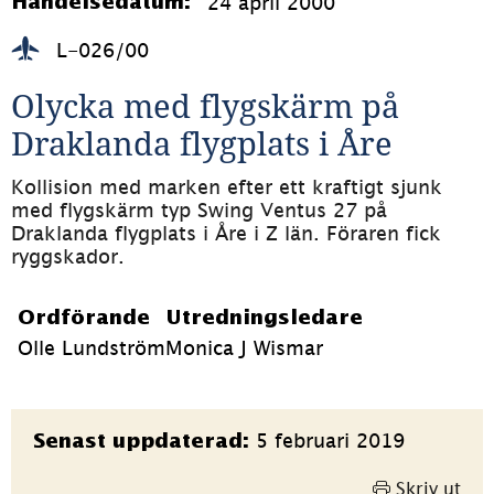
24 april 2000
Händelsedatum:
L-026/00
Olycka med flygskärm på 
Draklanda flygplats i Åre
Kollision med marken efter ett kraftigt sjunk 
med flygskärm typ Swing Ventus 27 på 
Draklanda flygplats i Åre i Z län. Föraren fick 
ryggskador.
Ordförande
Utredningsledare
Olle Lundström
Monica J Wismar
Sidinformation
5 februari 2019
Senast uppdaterad:
Skriv ut