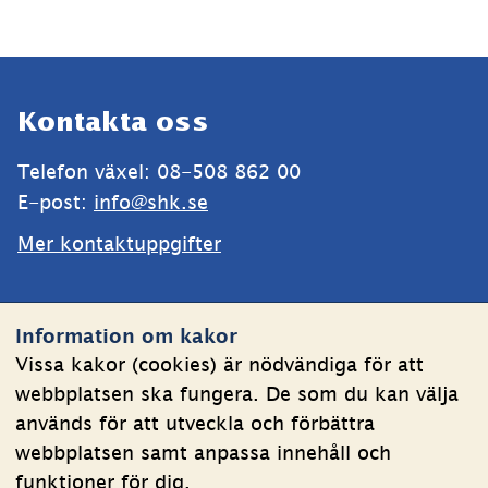
Sidfot
Kontakta oss
Telefon växel: 08-508 862 00
E-post: 
info@shk.se
Mer kontaktuppgifter
Webbplatsen
Information om kakor
Om kakor
Vissa kakor (cookies) är nödvändiga för att
webbplatsen ska fungera. De som du kan välja
Behandling av personuppgifter
används för att utveckla och förbättra
Tillgänglighetsredogörelse
webbplatsen samt anpassa innehåll och
funktioner för dig.