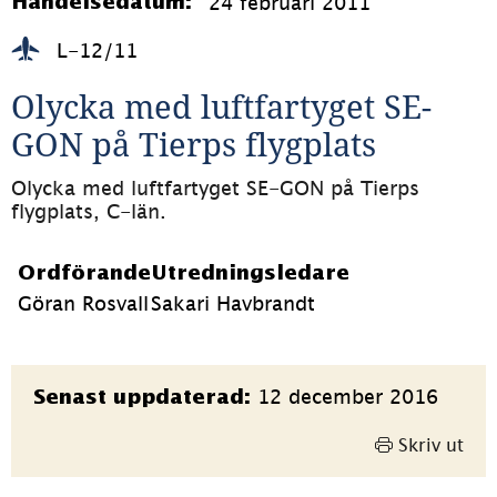
24 februari 2011
Händelsedatum:
L-12/11
Olycka med luftfartyget SE-
GON på Tierps flygplats
Olycka med luftfartyget SE-GON på Tierps 
flygplats, C-län.
Ordförande
Utredningsledare
Göran Rosvall
Sakari Havbrandt
Sidinformation
12 december 2016
Senast uppdaterad:
Skriv ut