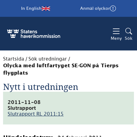
In English
Anmäl olyckor
Meny
Sök
Startsida
/
Sök utredningar
/
Olycka med luftfartyget SE-GON på Tierps
flygplats
Nytt i utredningen
2011-11-08
Slutrapport
Slutrapport RL 2011:15
(pdf,
4.9MB)