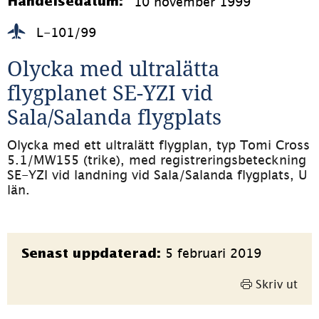
10 november 1999
Händelsedatum:
L-101/99
Olycka med ultralätta 
flygplanet SE-YZI vid 
Sala/Salanda flygplats
Olycka med ett ultralätt flygplan, typ Tomi Cross 
5.1/MW155 (trike), med registreringsbeteckning 
SE-YZI vid landning vid Sala/Salanda flygplats, U 
län.
Sidinformation
5 februari 2019
Senast uppdaterad:
Skriv ut