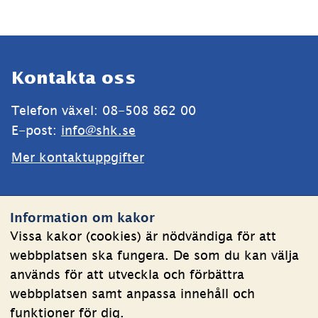
Sidfot
Kontakta oss
Telefon växel: 08-508 862 00
E-post: 
info@shk.se
Mer kontaktuppgifter
Webbplatsen
Information om kakor
Om kakor
Vissa kakor (cookies) är nödvändiga för att
webbplatsen ska fungera. De som du kan välja
Behandling av personuppgifter
används för att utveckla och förbättra
Tillgänglighetsredogörelse
webbplatsen samt anpassa innehåll och
funktioner för dig.