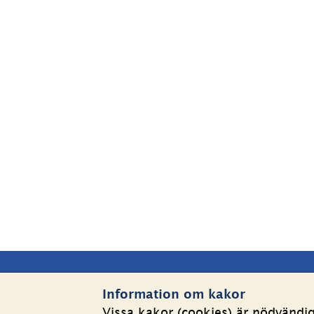
Sidfot
Kontakta oss
Webbp
Information om kakor
Vissa kakor (cookies) är nödvändi