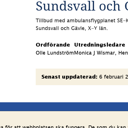
Sundsvall och 
Tillbud med ambulansflygplanet SE-K
Sundsvall och Gävle, X-Y län.
Ordförande
Utredningsledare
Olle Lundström
Monica J Wismar, Henr
Sidinformation
6 februari 
Senast uppdaterad:
latsen
Följ oss
ga för att webbplatsen ska fungera. De som du kan v