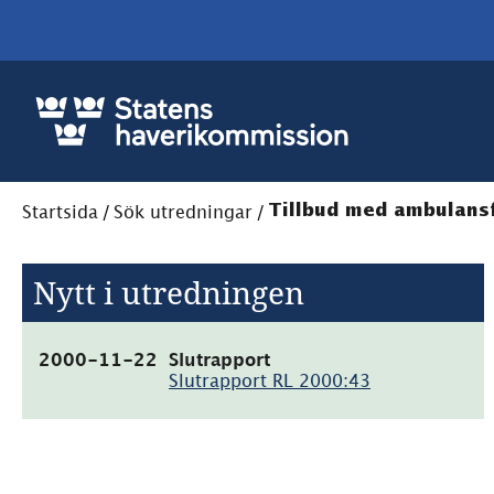
Startsida
/
Sök utredningar
/
Tillbud med ambulansf
Nytt i utredningen
(pdf,
2000-11-22
Slutrapport
178.1kB)
Slutrapport RL 2000:43