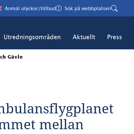
Anmäl olyckor/tillbud
Sök på webbplatsen
Utredningsområden
Aktuellt
Press
och Gävle
bulansflygplanet 
ummet mellan 