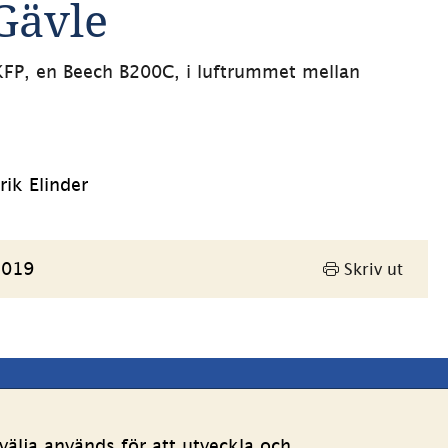
Gävle
FP, en Beech B200C, i luftrummet mellan 
ik Elinder
2019
Skriv ut
Andra webbplatser 
älja används för att utveckla och