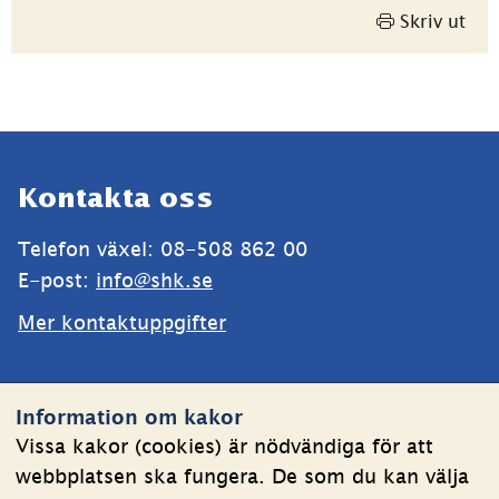
Skriv ut
Sidfot
Kontakta oss
Telefon växel: 08-508 862 00
E-post: 
info@shk.se
Mer kontaktuppgifter
Webbplatsen
Information om kakor
Om kakor
Vissa kakor (cookies) är nödvändiga för att
webbplatsen ska fungera. De som du kan välja
Behandling av personuppgifter