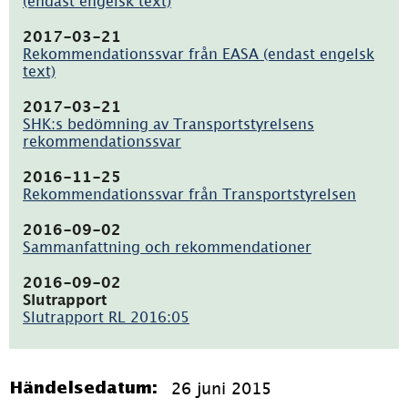
(endast engelsk text)
(pdf,
1.3MB)
2017-03-21
Rekommendationssvar från EASA (endast engelsk
text)
(pdf,
2MB)
2017-03-21
SHK:s bedömning av Transportstyrelsens
rekommendationssvar
(pdf,
439kB)
2016-11-25
Rekommendationssvar från Transportstyrelsen
(pdf,
198.9kB)
2016-09-02
Sammanfattning och rekommendationer
(pdf,
128.5kB)
2016-09-02
Slutrapport
Slutrapport RL 2016:05
(pdf,
1.5MB)
26 juni 2015
Händelsedatum: