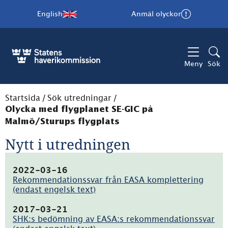
English
Anmäl olyckor
Meny
Sök
Startsida
/
Sök utredningar
/
Olycka med flygplanet SE-GIC på
Malmö/Sturups flygplats
Nytt i utredningen
2022-03-16
Rekommendationssvar från EASA komplettering
(endast engelsk text)
(pdf,
157.7kB)
2017-03-21
SHK:s bedömning av EASA:s rekommendationssvar