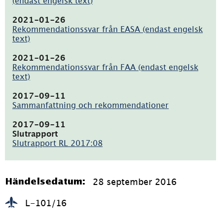
(endast engelsk text)
(pdf,
486.3kB)
2021-01-26
Rekommendationssvar från EASA (endast engelsk
text)
(pdf,
767.6kB)
2021-01-26
Rekommendationssvar från FAA (endast engelsk
text)
(pdf,
137.9kB)
2017-09-11
Sammanfattning och rekommendationer
(pdf,
127.1kB)
2017-09-11
Slutrapport
Slutrapport RL 2017:08
(pdf,
1.6MB)
28 september 2016
Händelsedatum:
L-101/16