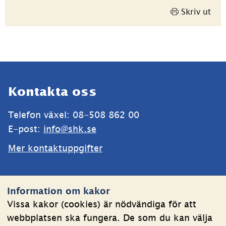
Skriv ut
Sidfot
Kontakta oss
Telefon växel: 08-508 862 00
E-post: 
info@shk.se
Mer kontaktuppgifter
Webbplatsen
Information om kakor
Om kakor
Vissa kakor (cookies) är nödvändiga för att
webbplatsen ska fungera. De som du kan välja
Behandling av personuppgifter