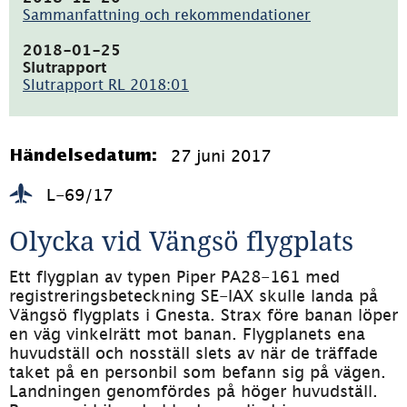
Sammanfattning och rekommendationer
(pdf,
16.6kB)
2018-01-25
Slutrapport
Slutrapport RL 2018:01
(pdf,
1.4MB)
27 juni 2017
Händelsedatum:
L-69/17
Olycka vid Vängsö flygplats
Ett flygplan av typen Piper PA28-161 med 
registreringsbeteckning SE-IAX skulle landa på 
Vängsö flygplats i Gnesta. Strax före banan löper 
en väg vinkelrätt mot banan. Flygplanets ena 
huvudställ och nosställ slets av när de träffade 
taket på en personbil som befann sig på vägen. 
Landningen genomfördes på höger huvudställ. 