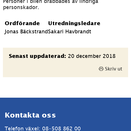
Personer i bilen drabbades av lindriga 
personskador.
Ordförande
Utredningsledare
Jonas Bäckstrand
Sakari Havbrandt
Sidinformation
20 december 2018
Senast uppdaterad:
Skriv ut
Sidfot
Kontakta oss
Telefon växel: 08-508 862 00