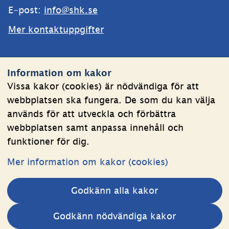
E-post: 
info@shk.se
Mer kontaktuppgifter
Webbplatsen
Information om kakor
Om kakor
Vissa kakor (cookies) är nödvändiga för att
webbplatsen ska fungera. De som du kan välja
Behandling av personuppgifter
används för att utveckla och förbättra
Tillgänglighetsredogörelse
webbplatsen samt anpassa innehåll och
funktioner för dig.
Följ oss
Mer information om kakor (cookies)
LinkedIn
YouTube
Godkänn alla kakor
(länk
(länk
till
till
Andra webbplatser 
Godkänn nödvändiga kakor
annan
annan