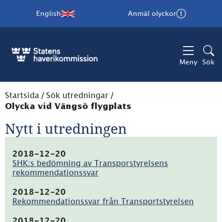
English
Anmäl olyckor
Meny
Sök
Startsida
/
Sök utredningar
/
Olycka vid Vängsö flygplats
Nytt i utredningen
2018-12-20
SHK:s bedömning av Transporstyrelsens
rekommendationssvar
(pdf,
433.1kB)
2018-12-20
Rekommendationssvar från Transportstyrelsen
(pdf,
96.9kB)
2018-12-20