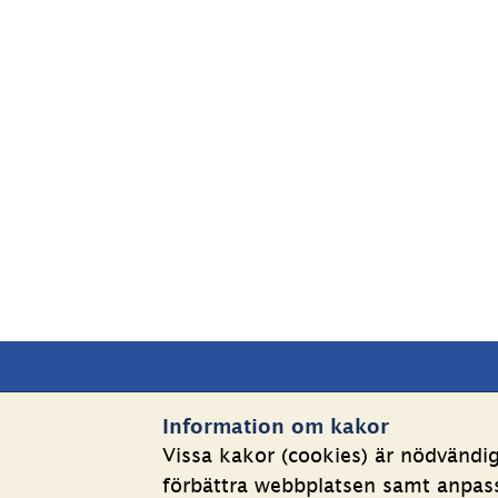
Sidfot
Kontakta oss
Webbp
Information om kakor
Vissa kakor (cookies) är nödvändi
Telefon växel: 08-508 862 
Om kakor
förbättra webbplatsen samt anpassa
00
Behandlin