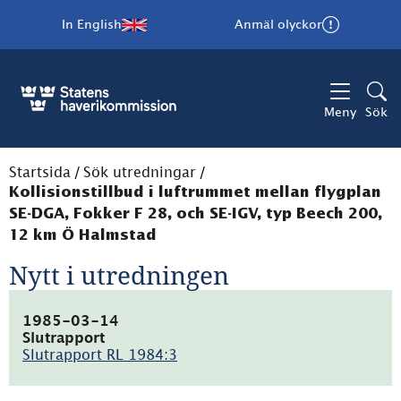
In English
Anmäl olyckor
Meny
Sök
Startsida
/
Sök utredningar
/
Kollisionstillbud i luftrummet mellan flygplan
SE-DGA, Fokker F 28, och SE-IGV, typ Beech 200,
12 km Ö Halmstad
Nytt i utredningen
1985-03-14
Slutrapport
Slutrapport RL 1984:3
(pdf,
7.9MB)