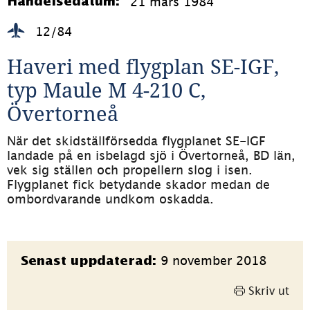
21 mars 1984
Händelsedatum:
12/84
Haveri med flygplan SE-IGF, 
typ Maule M 4-210 C, 
Övertorneå
När det skidställförsedda flygplanet SE-IGF 
landade på en isbelagd sjö i Övertorneå, BD län, 
vek sig ställen och propellern slog i isen. 
Flygplanet fick betydande skador medan de 
ombordvarande undkom oskadda.
Sidinformation
9 november 2018
Senast uppdaterad:
Skriv ut