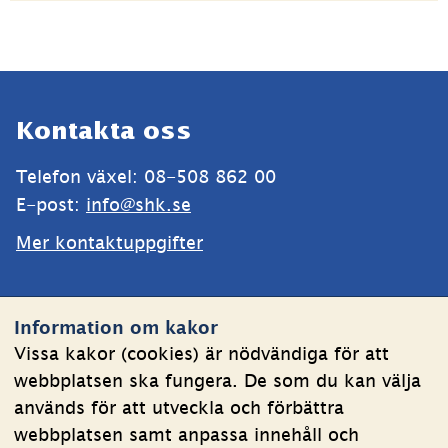
Sidfot
Kontakta oss
Telefon växel: 08-508 862 00
E-post: 
info@shk.se
Mer kontaktuppgifter
Webbplatsen
Information om kakor
Om kakor
Vissa kakor (cookies) är nödvändiga för att
webbplatsen ska fungera. De som du kan välja
Behandling av personuppgifter
används för att utveckla och förbättra
Tillgänglighetsredogörelse
webbplatsen samt anpassa innehåll och