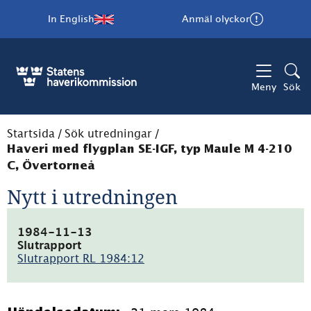
In English
Anmäl olyckor
Meny
Sök
Startsida
/
Sök utredningar
/
Haveri med flygplan SE-IGF, typ Maule M 4-210
C, Övertorneå
Nytt i utredningen
1984-11-13
Slutrapport
Slutrapport RL 1984:12
(pdf,
3.2MB)