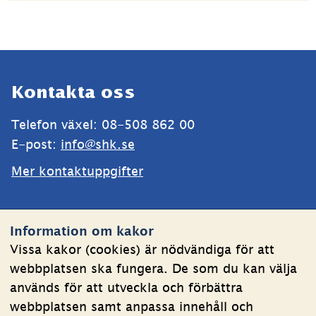
Sidfot
Kontakta oss
Telefon växel: 08-508 862 00
E-post: 
info@shk.se
Mer kontaktuppgifter
Webbplatsen
Information om kakor
Om kakor
Vissa kakor (cookies) är nödvändiga för att
webbplatsen ska fungera. De som du kan välja
Behandling av personuppgifter
används för att utveckla och förbättra
Tillgänglighetsredogörelse
webbplatsen samt anpassa innehåll och