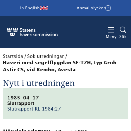
In English
Anmäl olyckor
Meny
Sök
Startsida
/
Sök utredningar
/
Haveri med segelflygplan SE-TZH, typ Grob
Astir CS, vid Rembo, Avesta
Nytt i utredningen
1985-04-17
Slutrapport
Slutrapport RL 1984:27
(pdf,
4.3MB)