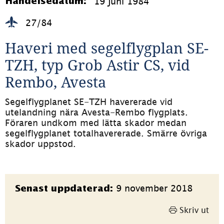
19 juni 1984
Händelsedatum:
27/84
Haveri med segelflygplan SE-
TZH, typ Grob Astir CS, vid 
Rembo, Avesta
Segelflygplanet SE-TZH havererade vid 
utelandning nära Avesta-Rembo flygplats. 
Föraren undkom med lätta skador medan 
segelflygplanet totalhavererade. Smärre övriga 
skador uppstod.
Sidinformation
9 november 2018
Senast uppdaterad:
Skriv ut