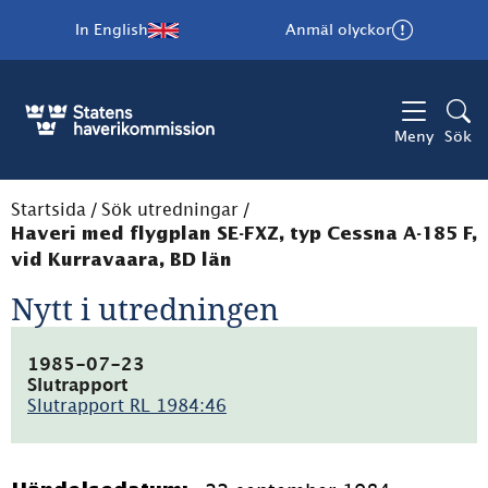
In English
Anmäl olyckor
Meny
Sök
Startsida
/
Sök utredningar
/
Haveri med flygplan SE-FXZ, typ Cessna A-185 F,
vid Kurravaara, BD län
Nytt i utredningen
1985-07-23
Slutrapport
Slutrapport RL 1984:46
(pdf,
5.1MB)