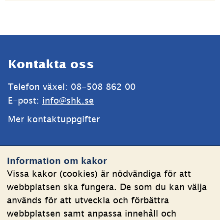
Sidfot
Kontakta oss
Telefon växel: 08-508 862 00
E-post: 
info@shk.se
Mer kontaktuppgifter
Webbplatsen
Information om kakor
Om kakor
Vissa kakor (cookies) är nödvändiga för att
webbplatsen ska fungera. De som du kan välja
Behandling av personuppgifter
används för att utveckla och förbättra
Tillgänglighetsredogörelse
webbplatsen samt anpassa innehåll och