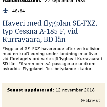
22 september 1984
Händelsedatum:
46/84
Haveri med flygplan SE-FXZ, 
typ Cessna A-185 F, vid 
Kurravaara, BD län
Flygplanet SE-FXZ havererade efter en kollision 
med en kraftledning under landningsmanöver 
vid företagets ordinarie sjöflygbas i Kurravaara i 
BD län. Föraren och två passagerare undkom 
oskadda. Flygplanet fick betydande skador.
Sidinformation
12 november 2018
Senast uppdaterad:
Skriv ut