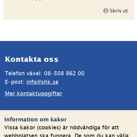
Skriv ut
Sidfot
Kontakta oss
Telefon växel: 08-508 862 00
E-post: 
info@shk.se
Mer kontaktuppgifter
Webbplatsen
Information om kakor
Om kakor
Vissa kakor (cookies) är nödvändiga för att
webbplatsen ska fungera. De som du kan välja
Behandling av personuppgifter