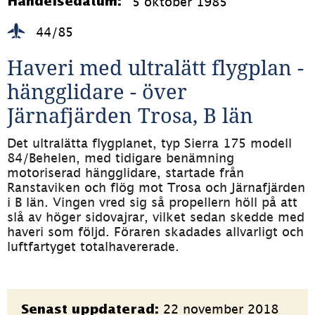
5 oktober 1985
Händelsedatum:
44/85
Haveri med ultralätt flygplan - 
hängglidare - över 
Järnafjärden Trosa, B län
Det ultralätta flygplanet, typ Sierra 175 modell 
84/Behelen, med tidigare benämning 
motoriserad hängglidare, startade från 
Ranstaviken och flög mot Trosa och Järnafjärden 
i B län. Vingen vred sig så propellern höll på att 
slå av höger sidovajrar, vilket sedan skedde med 
haveri som följd. Föraren skadades allvarligt och 
luftfartyget totalhavererade.
Sidinformation
22 november 2018
Senast uppdaterad: