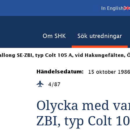
In English
Om SHK
Sök utredningar
long SE-ZBI, typ Colt 105 A, vid Hakungefälten, Ö
15 oktober 198
Händelsedatum:
4/87
Olycka med va
ZBI, typ Colt 10