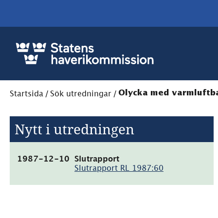
Startsida
/
Sök utredningar
/
Olycka med varmluftbal
Nytt i utredningen
(pdf,
1987-12-10
Slutrapport
5.3MB)
Slutrapport RL 1987:60