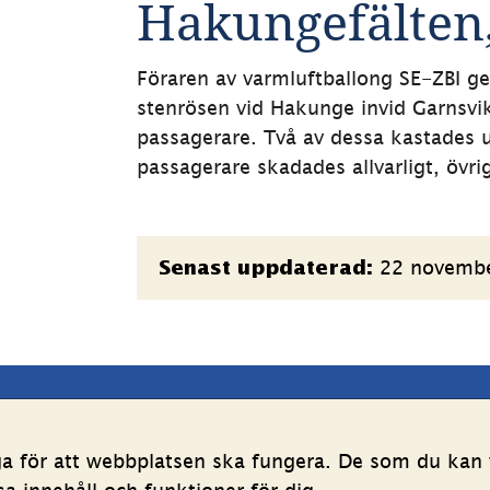
Hakungefälten,
Föraren av varmluftballong SE-ZBI ge
stenrösen vid Hakunge invid Garnsvi
passagerare. Två av dessa kastades u
passagerare skadades allvarligt, övrig
Sidinformation
22 novemb
Senast uppdaterad:
latsen
Följ oss
ga för att webbplatsen ska fungera. De som du kan v