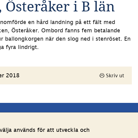
 Österåker i B län
nomförde en hård landning på ett fält med 
ken, Österåker. Ombord fanns fem betalande 
r ballongkorgen när den slog ned i stenröset. En 
a fyra lindrigt.
er 2018
Skriv ut
Andra webbplatser 
älja används för att utveckla och
Länk till annan webbpla
Estoniawebb