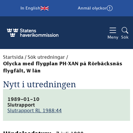
In English
Anmäl olyckor
Meny
Sök
Startsida
/
Sök utredningar
/
Olycka med flygplan PH-XAN på Rörbäcksnäs
flygfält, W län
Nytt i utredningen
1989-01-10
Slutrapport
Slutrapport RL 1988:44
(pdf,
1.5MB)