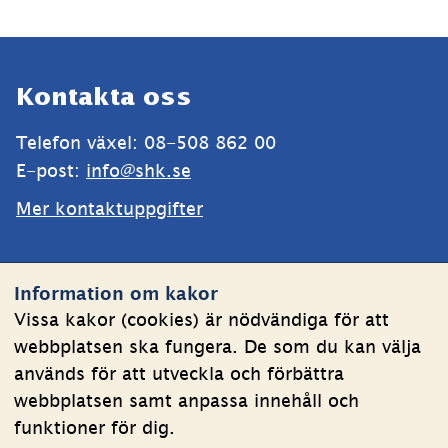
Sidfot
Kontakta oss
Telefon växel: 08-508 862 00
E-post: 
info@shk.se
Mer kontaktuppgifter
Webbplatsen
Information om kakor
Om kakor
Vissa kakor (cookies) är nödvändiga för att
webbplatsen ska fungera. De som du kan välja
Behandling av personuppgifter
används för att utveckla och förbättra
Tillgänglighetsredogörelse
webbplatsen samt anpassa innehåll och
funktioner för dig.
Följ oss