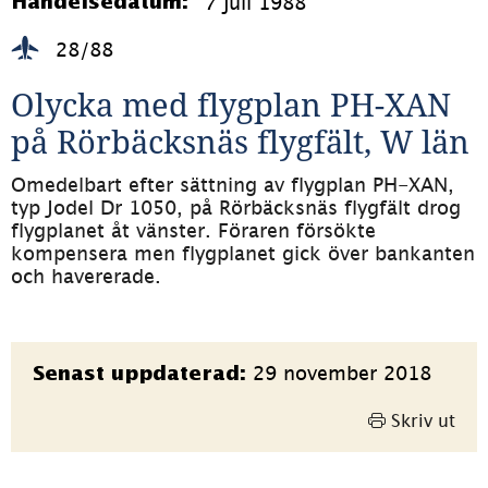
7 juli 1988
Händelsedatum:
28/88
Olycka med flygplan PH-XAN 
på Rörbäcksnäs flygfält, W län
Omedelbart efter sättning av flygplan PH-XAN, 
typ Jodel Dr 1050, på Rörbäcksnäs flygfält drog 
flygplanet åt vänster. Föraren försökte 
kompensera men flygplanet gick över bankanten 
och havererade.
Sidinformation
29 november 2018
Senast uppdaterad:
Skriv ut