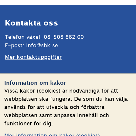
Sidfot
Kontakta oss
Telefon växel: 08-508 862 00
E-post: 
info@shk.se
Mer kontaktuppgifter
Webbplatsen
Information om kakor
Om kakor
Vissa kakor (cookies) är nödvändiga för att
webbplatsen ska fungera. De som du kan välja
Behandling av personuppgifter
används för att utveckla och förbättra
Tillgänglighetsredogörelse
webbplatsen samt anpassa innehåll och
funktioner för dig.
Följ oss
Mer information om kakor (cookies)