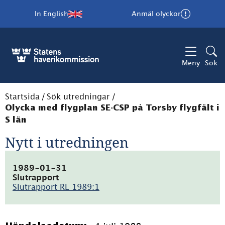
In English
Anmäl olyckor
Meny
Sök
Startsida
/
Sök utredningar
/
Olycka med flygplan SE-CSP på Torsby flygfält i
S län
Nytt i utredningen
1989-01-31
Slutrapport
Slutrapport RL 1989:1
(pdf,
3.2MB)