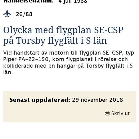
4 juli 1988
Händelsedatum:
26/88
Olycka med flygplan SE-CSP 
på Torsby flygfält i S län
Vid handstart av motorn till flygplan SE-CSP, typ 
Piper PA-22-150, kom flygplanet i rörelse och 
kolliderade med en hangar på Torsby flygfält i S 
län.
Sidinformation
29 november 2018
Senast uppdaterad:
Skriv ut