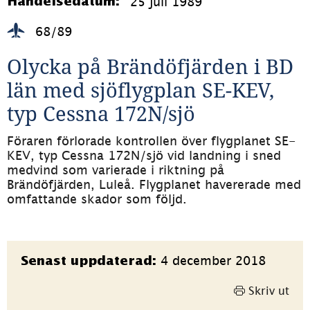
25 juli 1989
Händelsedatum:
68/89
Olycka på Brändöfjärden i BD 
län med sjöflygplan SE-KEV, 
typ Cessna 172N/sjö
Föraren förlorade kontrollen över flygplanet SE-
KEV, typ Cessna 172N/sjö vid landning i sned 
medvind som varierade i riktning på 
Brändöfjärden, Luleå. Flygplanet havererade med 
omfattande skador som följd.
Sidinformation
4 december 2018
Senast uppdaterad:
Skriv ut