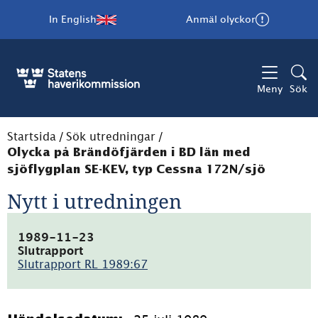
In English
Anmäl olyckor
Meny
Sök
Startsida
/
Sök utredningar
/
Olycka på Brändöfjärden i BD län med
sjöflygplan SE-KEV, typ Cessna 172N/sjö
Nytt i utredningen
1989-11-23
Slutrapport
Slutrapport RL 1989:67
(pdf,
4.9MB)