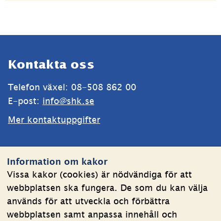
Sidfot
Kontakta oss
Telefon växel: 08-508 862 00
E-post: 
info@shk.se
Mer kontaktuppgifter
Webbplatsen
Information om kakor
Om kakor
Vissa kakor (cookies) är nödvändiga för att
webbplatsen ska fungera. De som du kan välja
Behandling av personuppgifter
används för att utveckla och förbättra
Tillgänglighetsredogörelse
webbplatsen samt anpassa innehåll och