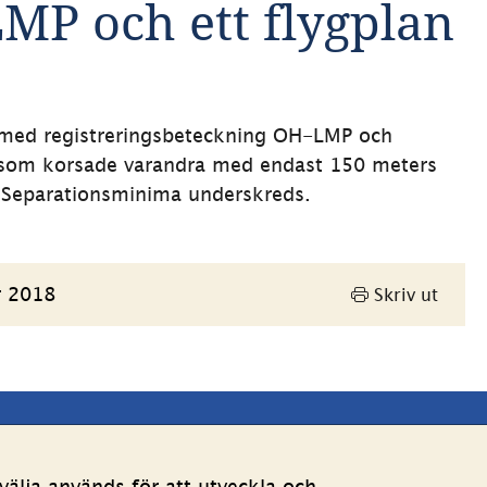
MP och ett flygplan 
, med registreringsbeteckning OH-LMP och 
 som korsade varandra med endast 150 meters 
 Separationsminima underskreds.
r 2018
Skriv ut
Andra webbplatser 
älja används för att utveckla och