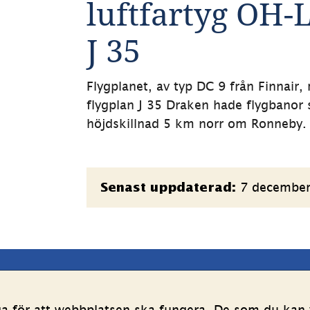
luftfartyg OH-L
J 35
Flygplanet, av typ DC 9 från Finnair
flygplan J 35 Draken hade flygbanor
höjdskillnad 5 km norr om Ronneby.
Sidinformation
7 decembe
Senast uppdaterad:
latsen
Följ oss
ga för att webbplatsen ska fungera. De som du kan v