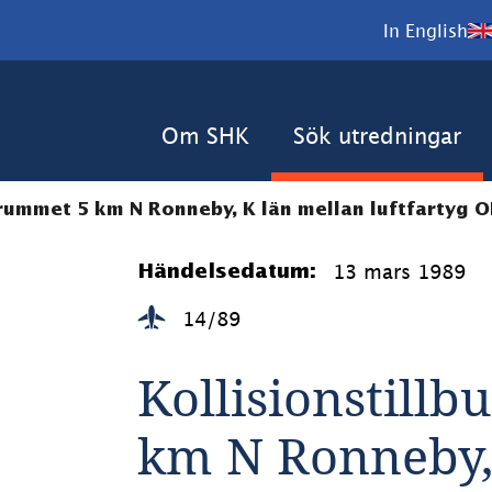
In English
Om SHK
Sök utredningar
ftrummet 5 km N Ronneby, K län mellan luftfartyg O
13 mars 1989
Händelsedatum:
14/89
Kollisionstillb
km N Ronneby, 