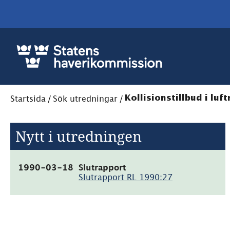
Startsida
/
Sök utredningar
/
Kollisionstillbud i lu
Nytt i utredningen
(pdf,
1990-03-18
Slutrapport
9.3MB)
Slutrapport RL 1990:27