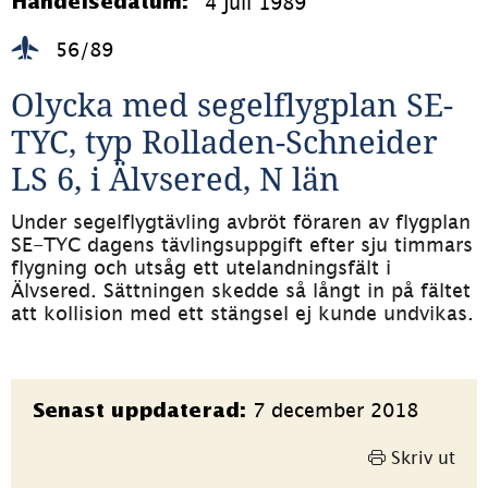
4 juli 1989
Händelsedatum:
56/89
Olycka med segelflygplan SE-
TYC, typ Rolladen-Schneider 
LS 6, i Älvsered, N län
Under segelflygtävling avbröt föraren av flygplan 
SE-TYC dagens tävlingsuppgift efter sju timmars 
flygning och utsåg ett utelandningsfält i 
Älvsered. Sättningen skedde så långt in på fältet 
att kollision med ett stängsel ej kunde undvikas.
Sidinformation
7 december 2018
Senast uppdaterad:
Skriv ut