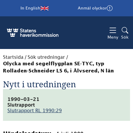
In English
Anmäl olyckor
Meny
Sök
Startsida
/
Sök utredningar
/
Olycka med segelflygplan SE-TYC, typ
Rolladen-Schneider LS 6, i Älvsered, N län
Nytt i utredningen
1990-03-21
Slutrapport
Slutrapport RL 1990:29
(pdf,
3.9MB)