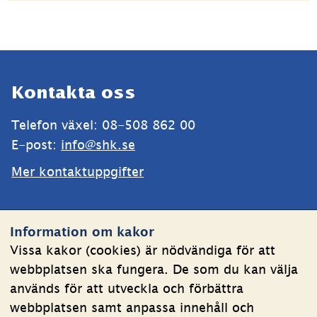
Sidfot
Kontakta oss
Telefon växel: 08-508 862 00
E-post: 
info@shk.se
Mer kontaktuppgifter
Webbplatsen
Information om kakor
Om kakor
Vissa kakor (cookies) är nödvändiga för att
webbplatsen ska fungera. De som du kan välja
Behandling av personuppgifter
används för att utveckla och förbättra
Tillgänglighetsredogörelse
webbplatsen samt anpassa innehåll och