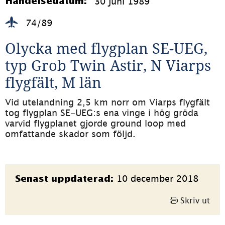
30 juni 1989
Händelsedatum:
74/89
Olycka med flygplan SE-UEG, 
typ Grob Twin Astir, N Viarps 
flygfält, M län
Vid utelandning 2,5 km norr om Viarps flygfält 
tog flygplan SE-UEG:s ena vinge i hög gröda 
varvid flygplanet gjorde ground loop med 
omfattande skador som följd.
Sidinformation
10 december 2018
Senast uppdaterad:
Skriv ut