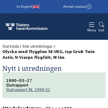
In English
Anmäl olyckor
Meny
Sök
Startsida
/
Sök utredningar
/
Olycka med flygplan SE-UEG, typ Grob Twin
Astir, N Viarps flygfält, M län
Nytt i utredningen
1990-03-27
Slutrapport
Slutrapport RL 1990:32
(pdf,
2.8MB)