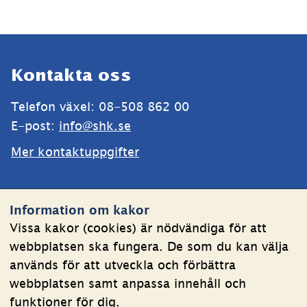
Sidfot
Kontakta oss
Telefon växel: 08-508 862 00
E-post: 
info@shk.se
Mer kontaktuppgifter
Webbplatsen
Information om kakor
Om kakor
Vissa kakor (cookies) är nödvändiga för att
webbplatsen ska fungera. De som du kan välja
Behandling av personuppgifter
används för att utveckla och förbättra
Tillgänglighetsredogörelse
webbplatsen samt anpassa innehåll och
funktioner för dig.