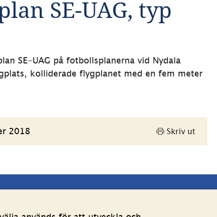
plan SE-UAG, typ 
lan SE-UAG på fotbollsplanerna vid Nydala 
lats, kolliderade flygplanet med en fem meter 
er 2018
Skriv ut
Andra webbplatser 
älja används för att utveckla och