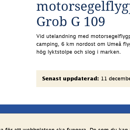
motorsegelflyg
Grob G 109
Vid utelandning med motorsegelflygp
camping, 6 km nordost om Umeå flygp
hög lyktstolpe och slog i marken.
Sidinformation
11 decemb
Senast uppdaterad:
latsen
Följ oss
ga för att webbplatsen ska fungera. De som du kan v