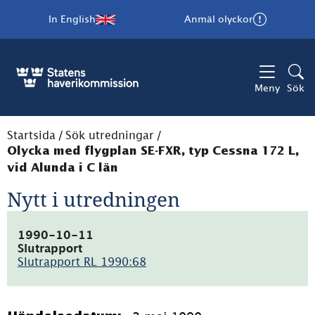
In English
Anmäl olyckor
Meny
Sök
Startsida
/
Sök utredningar
/
Olycka med flygplan SE-FXR, typ Cessna 172 L,
vid Alunda i C län
Nytt i utredningen
1990-10-11
Slutrapport
Slutrapport RL 1990:68
(pdf,
758.3kB)