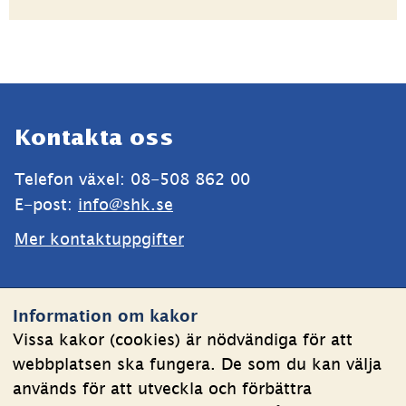
Sidfot
Kontakta oss
Telefon växel: 08-508 862 00
E-post: 
info@shk.se
Mer kontaktuppgifter
Webbplatsen
Information om kakor
Om kakor
Vissa kakor (cookies) är nödvändiga för att
webbplatsen ska fungera. De som du kan välja
Behandling av personuppgifter
används för att utveckla och förbättra
Tillgänglighetsredogörelse