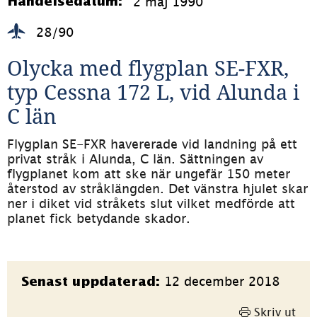
2 maj 1990
Händelsedatum:
28/90
Olycka med flygplan SE-FXR, 
typ Cessna 172 L, vid Alunda i 
C län
Flygplan SE-FXR havererade vid landning på ett 
privat stråk i Alunda, C län. Sättningen av 
flygplanet kom att ske när ungefär 150 meter 
återstod av stråklängden. Det vänstra hjulet skar 
ner i diket vid stråkets slut vilket medförde att 
planet fick betydande skador.
Sidinformation
12 december 2018
Senast uppdaterad:
Skriv ut