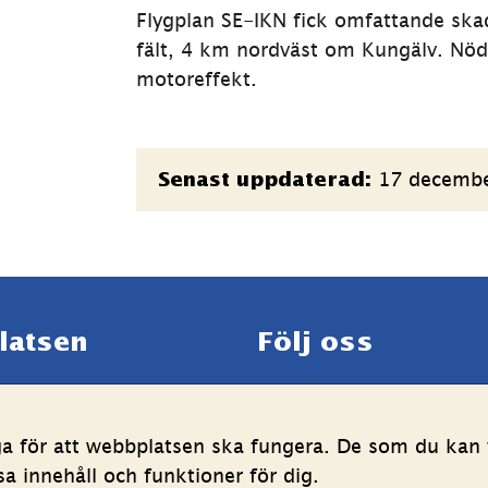
Flygplan SE-IKN fick omfattande skad
fält, 4 km nordväst om Kungälv. Nöd
motoreffekt.
Sidinformation
17 decemb
Senast uppdaterad:
latsen
Följ oss
LinkedIn
YouTube
g av personuppgifter
(länk
(länk
ga för att webbplatsen ska fungera. De som du kan v
ghetsredogörelse
till
till
 innehåll och funktioner för dig.