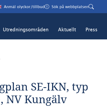
Anmäl olyckor/tillbud
Sök på webbplatsen
Utredningsområden
Aktuellt
Press
0
gplan SE-IKN, typ 
D, NV Kungälv