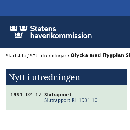
Startsida
/
Sök utredningar
/
Olycka med flygplan SE
Nytt i utredningen
(pdf,
1991-02-17
Slutrapport
9.4kB)
Slutrapport RL 1991:10