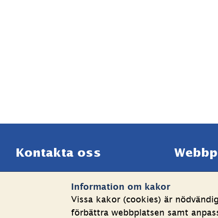
Sidfot
Kontakta oss
Webbp
Telefon växel: 08-508 862 
Om kakor
Information om kakor
00
Behandlin
Vissa kakor (cookies) är nödvändi
E-post: 
info@shk.se
Tillgängli
förbättra webbplatsen samt anpassa