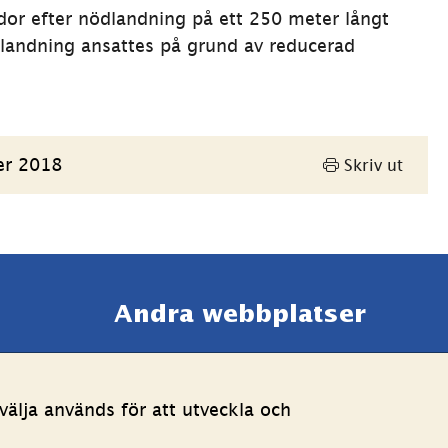
or efter nödlandning på ett 250 meter långt 
landning ansattes på grund av reducerad 
er 2018
Skriv ut
Andra webbplatser 
Länk till annan webbpla
Estoniawebb
älja används för att utveckla och