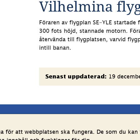
Vilhelmina flyg
Föraren av flygplan SE-YLE startade f
300 fots höjd, stannade motorn. Föra
återvända till flygplatsen, varvid fly
intill banan.
Sidinformation
19 decemb
Senast uppdaterad:
latsen
Följ oss
ga för att webbplatsen ska fungera. De som du kan v