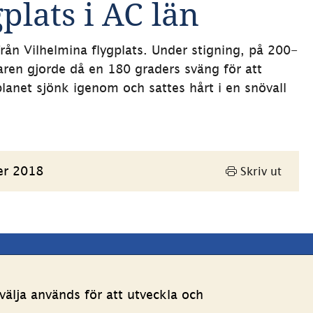
plats i AC län
rån Vilhelmina flygplats. Under stigning, på 200-
ren gjorde då en 180 graders sväng för att 
gplanet sjönk igenom och sattes hårt i en snövall 
er 2018
Skriv ut
Andra webbplatser 
älja används för att utveckla och
Länk till annan webbpla
Estoniawebb