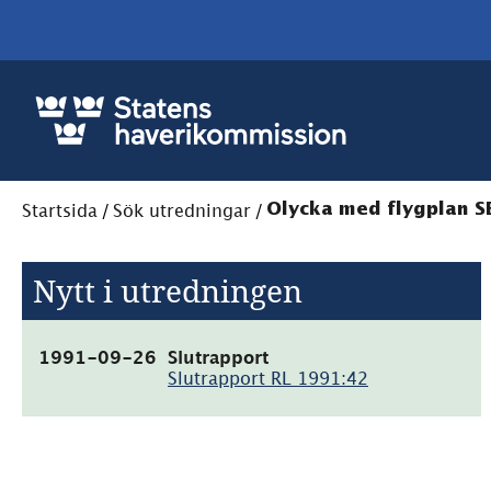
Startsida
/
Sök utredningar
/
Olycka med flygplan SE-
Nytt i utredningen
(pdf,
1991-09-26
Slutrapport
21.5kB)
Slutrapport RL 1991:42