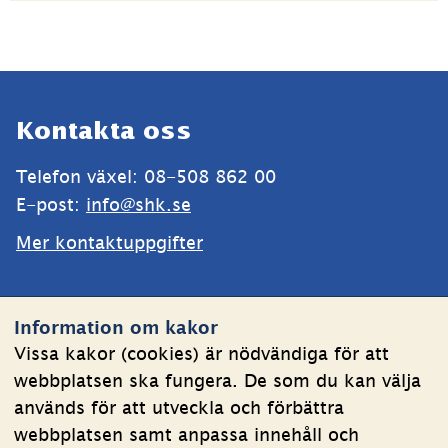
Sidfot
Kontakta oss
Telefon växel: 08-508 862 00
E-post: 
info@shk.se
Mer kontaktuppgifter
Webbplatsen
Information om kakor
Om kakor
Vissa kakor (cookies) är nödvändiga för att
webbplatsen ska fungera. De som du kan välja
Behandling av personuppgifter
används för att utveckla och förbättra
Tillgänglighetsredogörelse
webbplatsen samt anpassa innehåll och