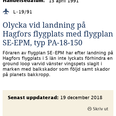
13 april 1991
Händelsedatum:
L-19/91
Olycka vid landning på 
Hagfors flygplats med flygplan 
SE-EPM, typ PA-18-150
Föraren av flygplan SE-EPM har efter landning på 
Hagfors flygplats i S län inte lyckats förhindra en 
ground loop varvid vänster vingspets slagit i 
marken med balkskador som följd samt skador 
på planets bakkropp. 
Sidinformation
19 december 2018
Senast uppdaterad:
Skriv ut