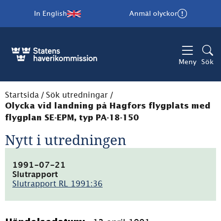
In English
Anmäl olyckor
Meny
Sök
Startsida
/
Sök utredningar
/
Olycka vid landning på Hagfors flygplats med
flygplan SE-EPM, typ PA-18-150
Nytt i utredningen
1991-07-21
Slutrapport
Slutrapport RL 1991:36
(pdf,
22.8kB)