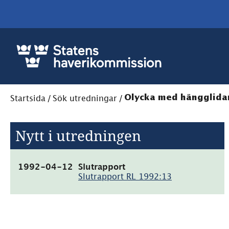
Startsida
/
Sök utredningar
/
Olycka med hängglida
Nytt i utredningen
(pdf,
1992-04-12
Slutrapport
18.8kB)
Slutrapport RL 1992:13