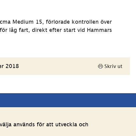
ecma Medium 15, förlorade kontrollen över 
r låg fart, direkt efter start vid Hammars 
er 2018
Skriv ut
Andra webbplatser 
älja används för att utveckla och
Länk till annan webbpla
Estoniawebb