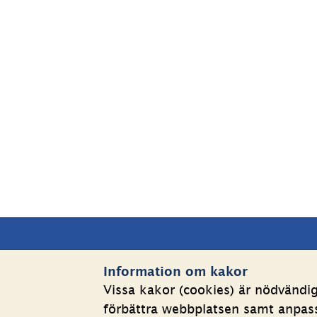
Sidfot
Kontakta oss
Webbp
Information om kakor
Vissa kakor (cookies) är nödvändi
Telefon växel: 08-508 862 
Om kakor
förbättra webbplatsen samt anpassa
00
Behandlin