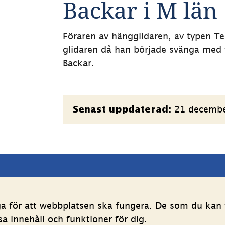
Backar i M län
Föraren av hängglidaren, av typen T
glidaren då han började svänga med fö
Backar. 
Sidinformation
21 decemb
Senast uppdaterad:
latsen
Följ oss
ga för att webbplatsen ska fungera. De som du kan v
LinkedIn
YouTube
 innehåll och funktioner för dig.
g av personuppgifter