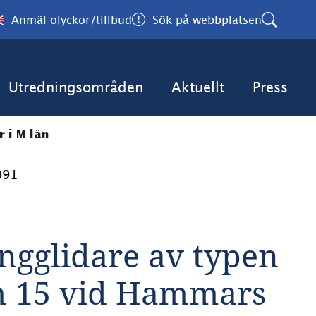
Anmäl olyckor/tillbud
Sök på webbplatsen
Utredningsområden
Aktuellt
Press
 i M län
991
gglidare av typen 
 15 vid Hammars 