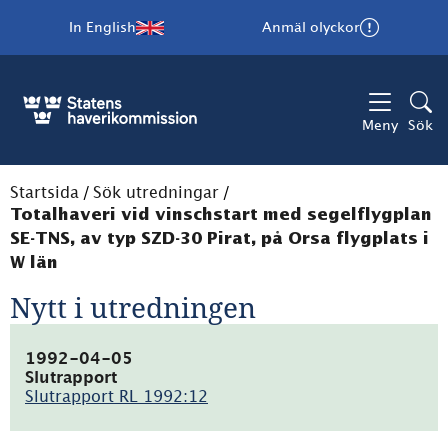
In English
Anmäl olyckor
Meny
Sök
Startsida
/
Sök utredningar
/
Totalhaveri vid vinschstart med segelflygplan
SE-TNS, av typ SZD-30 Pirat, på Orsa flygplats i
W län
Nytt i utredningen
1992-04-05
Slutrapport
Slutrapport RL 1992:12
(pdf,
51.6kB)