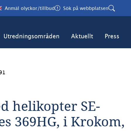
Anmäl olyckor/tillbud
Sök på webbplatsen
Utredningsområden
Aktuellt
Press
91
d helikopter SE-
s 369HG, i Krokom, 