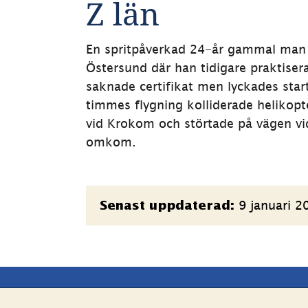
Z län
En spritpåverkad 24-år gammal man to
Östersund där han tidigare praktisera
saknade certifikat men lyckades start
timmes flygning kolliderade helikopt
vid Krokom och störtade på vägen vid 
omkom.
Sidinformation
9 januari 2
Senast uppdaterad: