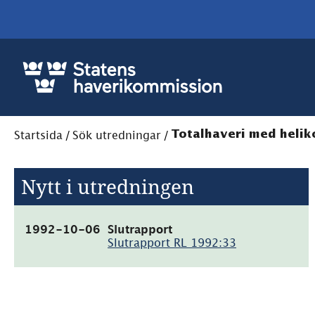
Startsida
/
Sök utredningar
/
Totalhaveri med helik
Nytt i utredningen
(pdf,
1992-10-06
Slutrapport
101.5kB)
Slutrapport RL 1992:33