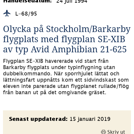
24 juli 1994
Händelsedatum:
L-68/95
Olycka på Stockholm/Barkarby 
flygplats med flygplan SE-XIB 
av typ Avid Amphibian 21-625
Flygplan SE-XIB havererade vid start från 
Barkarby flygplats under typinflygning utan 
dubbelkommando. När sporrhjulet lättat och 
lättningsfart uppnåtts kom ett sidvindskast som 
eleven inte parerade utan flygplanet rullade/flög 
från banan ut på det omgivande gräset.
Sidinformation
15 januari 2019
Senast uppdaterad:
Skriv ut