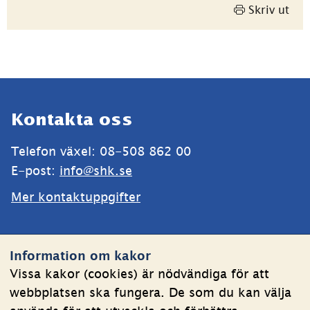
Skriv ut
Sidfot
Kontakta oss
Telefon växel: 08-508 862 00
E-post: 
info@shk.se
Mer kontaktuppgifter
Webbplatsen
Information om kakor
Om kakor
Vissa kakor (cookies) är nödvändiga för att
webbplatsen ska fungera. De som du kan välja
Behandling av personuppgifter