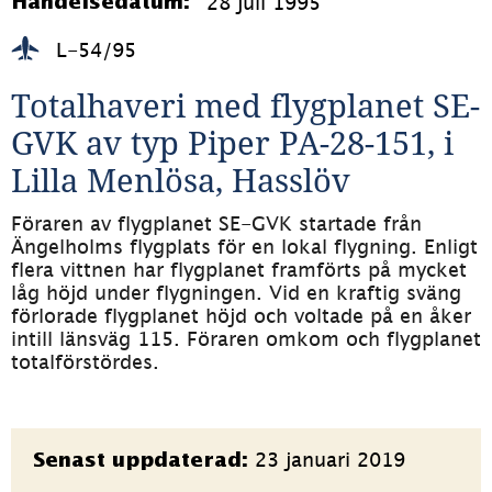
28 juli 1995
Händelsedatum:
L-54/95
Totalhaveri med flygplanet SE-
GVK av typ Piper PA-28-151, i 
Lilla Menlösa, Hasslöv
Föraren av flygplanet SE-GVK startade från 
Ängelholms flygplats för en lokal flygning. Enligt 
flera vittnen har flygplanet framförts på mycket 
låg höjd under flygningen. Vid en kraftig sväng 
förlorade flygplanet höjd och voltade på en åker 
intill länsväg 115. Föraren omkom och flygplanet 
totalförstördes.
Sidinformation
23 januari 2019
Senast uppdaterad: