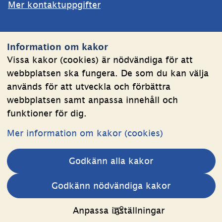
Mer kontaktuppgifter
Webbplatsen
Information om kakor
Om kakor
Vissa kakor (cookies) är nödvändiga för att
webbplatsen ska fungera. De som du kan välja
Behandling av personuppgifter
används för att utveckla och förbättra
Tillgänglighetsredogörelse
webbplatsen samt anpassa innehåll och
funktioner för dig.
Följ oss
Mer information om kakor (cookies)
LinkedIn
YouTube
Godkänn alla kakor
(länk
(länk
till
till
Andra webbplatser 
Godkänn nödvändiga kakor
annan
annan
Länk till annan webbplats.
Estoniawebb
webbplats,
webbplats,
Anpassa inställningar
öppnas
öppnas