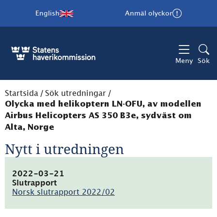
English
Anmäl olyckor
Meny
Sök
Startsida
/
Sök utredningar
/
Olycka med helikoptern LN-OFU, av modellen
Airbus Helicopters AS 350 B3e, sydväst om
Alta, Norge
Nytt i utredningen
2022-03-21
Slutrapport
Norsk slutrapport 2022/02
(pdf,
8.5MB)