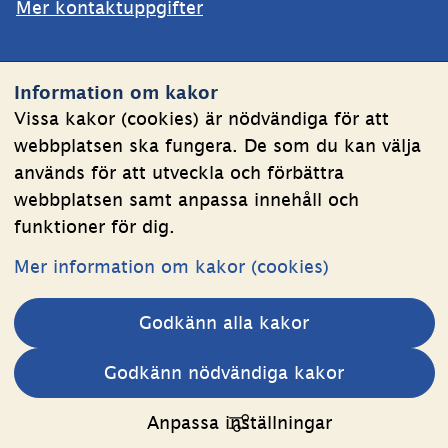
Mer kontaktuppgifter
Webbplatsen
Information om kakor
Om kakor
Vissa kakor (cookies) är nödvändiga för att
webbplatsen ska fungera. De som du kan välja
Behandling av personuppgifter
används för att utveckla och förbättra
Tillgänglighetsredogörelse
webbplatsen samt anpassa innehåll och
funktioner för dig.
Följ oss
Mer information om kakor (cookies)
LinkedIn
YouTube
Godkänn alla kakor
(länk
(länk
till
till
Andra webbplatser 
Godkänn nödvändiga kakor
annan
annan
Länk till annan webbplats.
Estoniawebb
webbplats,
webbplats,
Anpassa inställningar
öppnas
öppnas