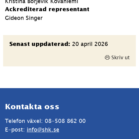
Kristina Börjevik Kovaniemi
Ackrediterad representant
Gideon Singer
Sidinformation
20 april 2026
Senast uppdaterad:
Skriv ut
Sidfot
Kontakta oss
Telefon växel: 08-508 862 00
E-post: 
info@shk.se