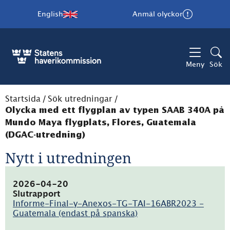
English
Anmäl olyckor
Meny
Sök
Startsida
/
Sök utredningar
/
Olycka med ett flygplan av typen SAAB 340A på
Mundo Maya flygplats, Flores, Guatemala
(DGAC-utredning)
Nytt i utredningen
2026-04-20
Slutrapport
Informe-Final-y-Anexos-TG-TAI-16ABR2023 -
Guatemala (endast på spanska)
(pdf,