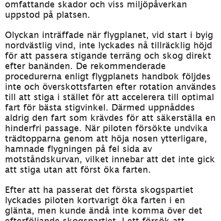
omfattande skador och viss miljöpåverkan 
uppstod på platsen.
Olyckan inträffade när flygplanet, vid start i byig 
nordvästlig vind, inte lyckades nå tillräcklig höjd 
för att passera stigande terräng och skog direkt 
efter banänden. De rekommenderade 
procedurerna enligt flygplanets handbok följdes 
inte och överskottsfarten efter rotation användes 
till att stiga i stället för att accelerera till optimal 
fart för bästa stigvinkel. Därmed uppnåddes 
aldrig den fart som krävdes för att säkerställa en 
hinderfri passage. När piloten försökte undvika 
trädtopparna genom att höja nosen ytterligare, 
hamnade flygningen på fel sida av 
motståndskurvan, vilket innebar att det inte gick 
att stiga utan att först öka farten.
Efter att ha passerat det första skogspartiet 
lyckades piloten kortvarigt öka farten i en 
glänta, men kunde ändå inte komma över det 
efterföljande skogspartiet. I ett försök att 