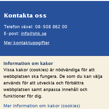
Sidfot
Kontakta oss
Telefon växel: 08-508 862 00
E-post: 
info@shk.se
Mer kontaktuppgifter
Webbplatsen
Information om kakor
Om kakor
Vissa kakor (cookies) är nödvändiga för att
webbplatsen ska fungera. De som du kan välja
Behandling av personuppgifter
används för att utveckla och förbättra
Tillgänglighetsredogörelse
webbplatsen samt anpassa innehåll och
funktioner för dig.
Följ oss
Mer information om kakor (cookies)