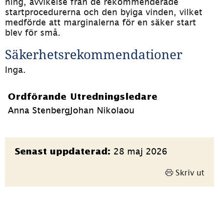
ning, avvikelse från de rekommenderade 
startprocedurerna och den byiga vinden, vilket 
medförde att marginalerna för en säker start 
blev för små.
Säkerhetsrekommendationer
Inga.
Ordförande
Utredningsledare
Anna Stenberg
Johan Nikolaou
Sidinformation
28 maj 2026
Senast uppdaterad:
Skriv ut