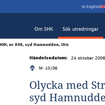
In English
Om SHK
Sök utredningar
90H, nr 848, syd Hamnudden, Utö
24 oktober 200
Händelsedatum:
M-10/06
Olycka med Stri
syd Hamnudde