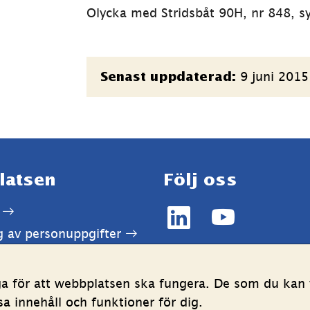
Olycka med Stridsbåt 90H, nr 848, s
Sidinformation
9 juni 2015
Senast uppdaterad:
latsen
Följ oss
LinkedIn
YouTube
g av personuppgifter
(länk
(länk
ghetsredogörelse
till
till
annan
annan
ga för att webbplatsen ska fungera. De som du kan v
webbplats,
webbplats,
 innehåll och funktioner för dig.