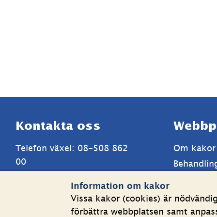
Sidfot
Kontakta oss
Webbp
Telefon växel: 08-508 862 
Om kakor
00
Behandlin
E-post: 
info@shk.se
Tillgängli
Information om kakor
Mer kontaktuppgifter
Vissa kakor (cookies) är nödvändi
förbättra webbplatsen samt anpassa