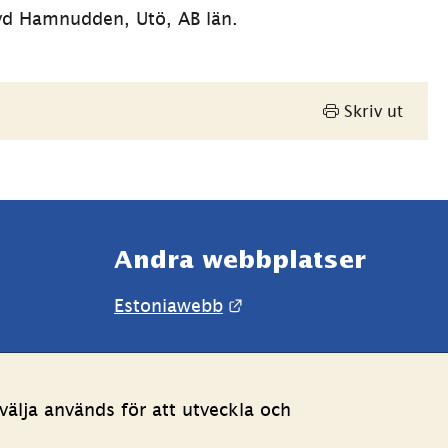
yd Hamnudden, Utö, AB län.
Skriv ut
Andra webbplatser 
Länk till annan webbpla
Estoniawebb
älja används för att utveckla och