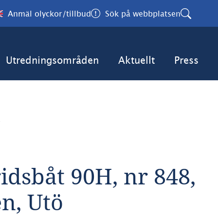
Anmäl olyckor/tillbud
Sök på webbplatsen
Utredningsområden
Aktuellt
Press
6
dsbåt 90H, nr 848, 
n, Utö