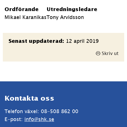
Ordförande
Utredningsledare
Mikael Karanikas
Tony Arvidsson
Sidinformation
12 april 2019
Senast uppdaterad:
Skriv ut
Sidfot
Kontakta oss
Telefon växel: 08-508 862 00
E-post: 
info@shk.se