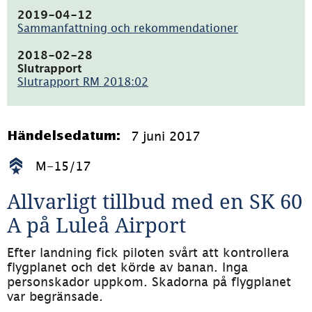
(pdf,
184.7kB)
2019-04-12
Sammanfattning och rekommendationer
(pdf,
16kB)
2018-02-28
Slutrapport
Slutrapport RM 2018:02
(pdf,
1.7MB)
7 juni 2017
Händelsedatum:
M-15/17
Allvarligt tillbud med en SK 60 
A på Luleå Airport
Efter landning fick piloten svårt att kontrollera 
flygplanet och det körde av banan. Inga 
personskador uppkom. Skadorna på flygplanet 
var begränsade.