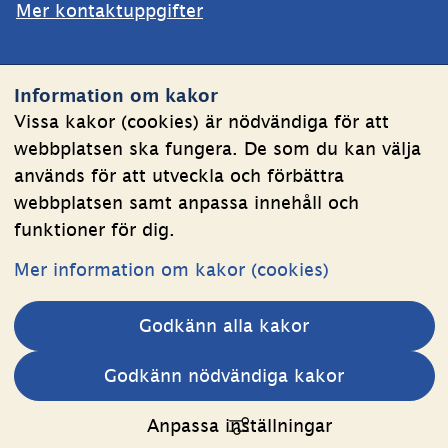
Mer kontaktuppgifter
Webbplatsen
Information om kakor
Om kakor
Vissa kakor (cookies) är nödvändiga för att
webbplatsen ska fungera. De som du kan välja
Behandling av personuppgifter
används för att utveckla och förbättra
Tillgänglighetsredogörelse
webbplatsen samt anpassa innehåll och
funktioner för dig.
Följ oss
Mer information om kakor (cookies)
LinkedIn
YouTube
Godkänn alla kakor
(länk
(länk
till
till
Andra webbplatser 
Godkänn nödvändiga kakor
annan
annan
Länk till annan webbplats.
Estoniawebb
webbplats,
webbplats,
Anpassa inställningar
öppnas
öppnas