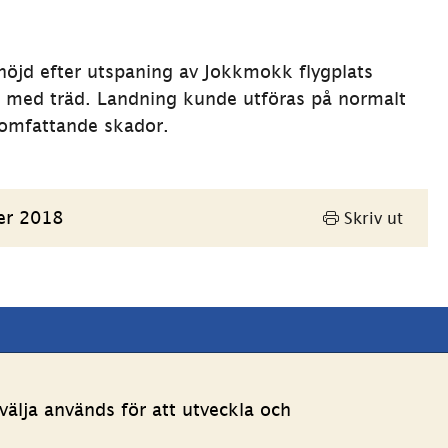
öjd efter utspaning av Jokkmokk flygplats 
17 med träd. Landning kunde utföras på normalt 
l omfattande skador.
er 2018
Skriv ut
Andra webbplatser 
älja används för att utveckla och
Länk till annan webbpla
Estoniawebb