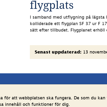
flygplats
I samband med utflygning på lägsta h
kolliderade ett flygplan SF 37 ur F 
sätt efter tillbudet. Flygplanet erhöl
Sidinformation
13 novemb
Senast uppdaterad:
latsen
Följ oss
ga för att webbplatsen ska fungera. De som du kan v
LinkedIn
YouTube
 innehåll och funktioner för dig.
g av personuppgifter