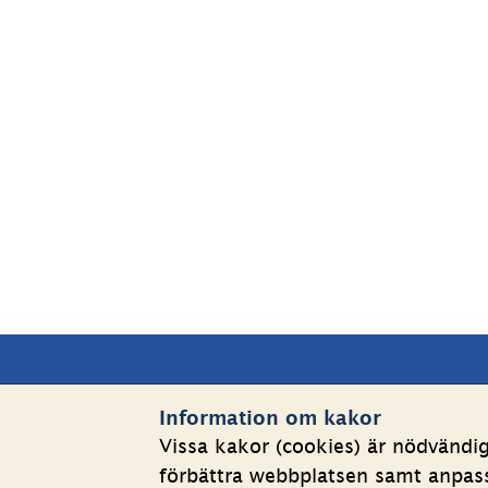
Sidfot
Kontakta oss
Webbp
Information om kakor
Vissa kakor (cookies) är nödvändi
Telefon växel: 08-508 862 
Om kakor
förbättra webbplatsen samt anpassa
00
Behandlin