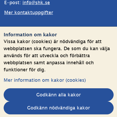
E-post: 
info@shk.se
Mer kontaktuppgifter
Webbplatsen
Information om kakor
Om kakor
Vissa kakor (cookies) är nödvändiga för att
webbplatsen ska fungera. De som du kan välja
Behandling av personuppgifter
används för att utveckla och förbättra
Tillgänglighetsredogörelse
webbplatsen samt anpassa innehåll och
funktioner för dig.
Följ oss
Mer information om kakor (cookies)
LinkedIn
YouTube
Godkänn alla kakor
(länk
(länk
till
till
Andra webbplatser 
Godkänn nödvändiga kakor
annan
annan