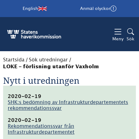
English
Anmäl olyckor
Meny
Sök
Startsida
/
Sök utredningar
/
LOKE – förlisning utanför Vaxholm
Nytt i utredningen
2020-02-19
SHK:s bedömning av Infrastrukturdepartementets
rekommendationssvar
(pdf,
1.7MB)
2020-02-19
Rekommendationssvar från
Infrastrukturdepartementet
(pdf,