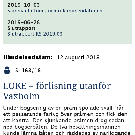
465kB)
2019-10-03
Sammanfattning och rekommendationer
(pdf,
128kB)
2019-06-28
Slutrapport
Slutrapport RS 2019:03
(pdf,
9.3MB)
12 augusti 2018
Händelsedatum:
S-168/18
LOKE – förlisning utanför 
Vaxholm
Under bogsering av en pråm spolade svall från 
ett passerande fartyg över pråmen och fick den 
att kantra. Den sjunkande pråmen drog sedan 
ned bogserbåten. De två besättningsmännen 
kunde lämna båten och räddades av närliggande 