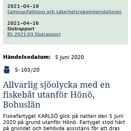
(pdf,
227kB)
2021-04-19
Sammanfattning och säkerhetsrekommendationer
(pdf,
147.8kB)
2021-04-16
Slutrapport
RS 2021:03 Slutrapport
(pdf,
1.9MB)
5 juni 2020
Händelsedatum:
S-103/20
Allvarlig sjöolycka med en 
fiskebåt utanför Hönö, 
Bohuslän
Fiskefartyget KARLSÖ gick på natten den 5 juni 
2020 på grund utanför Hönö. Fartyget stod hårt 
på grundet och behövde assistans för att dras 