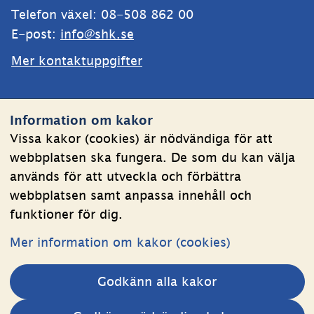
Telefon växel: 08-508 862 00
E-post: 
info@shk.se
Mer kontaktuppgifter
Webbplatsen
Information om kakor
Om kakor
Vissa kakor (cookies) är nödvändiga för att
webbplatsen ska fungera. De som du kan välja
Behandling av personuppgifter
används för att utveckla och förbättra
Tillgänglighetsredogörelse
webbplatsen samt anpassa innehåll och
funktioner för dig.
Följ oss
Mer information om kakor (cookies)
LinkedIn
YouTube
Godkänn alla kakor
(länk
(länk
till
till
Andra webbplatser 