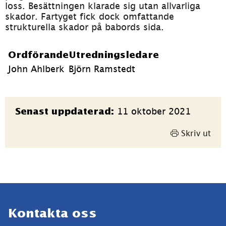
loss. Besättningen klarade sig utan allvarliga 
skador. Fartyget fick dock omfattande 
strukturella skador på babords sida.
Ordförande
Utredningsledare
John Ahlberk
Björn Ramstedt
Sidinformation
11 oktober 2021
Senast uppdaterad:
Skriv ut
Sidfot
Kontakta oss