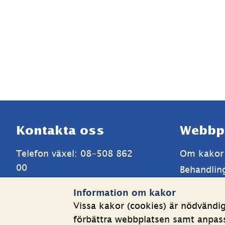
Sidfot
Kontakta oss
Webbp
Telefon växel: 08-508 862 
Om kakor
00
Behandlin
E-post: 
info@shk.se
Tillgängli
Information om kakor
Mer kontaktuppgifter
Vissa kakor (cookies) är nödvändi
förbättra webbplatsen samt anpassa