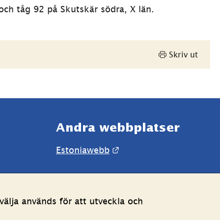
5 och tåg 92 på Skutskär södra, X län.
Skriv ut
Andra webbplatser 
Länk till annan webbpla
Estoniawebb
älja används för att utveckla och