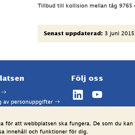
Tillbud till kollision mellan tåg 976
Sidinformation
3 juni 2015
Senast uppdaterad:
latsen
Följ oss
LinkedIn
YouTube
g av personuppgifter
(länk
(länk
ghetsredogörelse
till
till
annan
annan
ga för att webbplatsen ska fungera. De som du kan v
webbplats,
webbplats,
 innehåll och funktioner för dig.