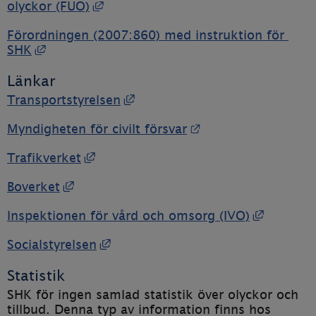
Länk till annan webbplats, öppnas i
olyckor (FUO)
Förordningen (2007:860) med instruktion för 
Länk till annan webbplats, öppnas i nytt fön
SHK
Länkar
Länk till annan webbplats, öp
Transportstyrelsen
Länk till annan we
Myndigheten för civilt försvar
Länk till annan webbplats, öppnas i 
Trafikverket
Länk till annan webbplats, öppnas i nyt
Boverket
Länk til
Inspektionen för vård och omsorg (IVO)
Länk till annan webbplats, öppnas
Socialstyrelsen
Statistik
SHK för ingen samlad statistik över olyckor och 
tillbud. Denna typ av information finns hos 