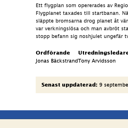
Ett flygplan som opererades av Regiona
Flygplanet taxades till startbanan. 
släppte bromsarna drog planet åt vän
var verkningslösa och man avbröt sta
stopp befann sig noshjulet ungefär 
Ordförande
Utredningsledar
Jonas Bäckstrand
Tony Arvidsson
Sidinformation
9 septembe
Senast uppdaterad:
latsen
Följ oss