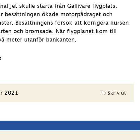
l Jet skulle starta från Gällivare flygplats. 
När besättningen ökade motorpådraget och 
ster. Besättningens försök att korrigera kursen 
rten och bromsade. När flygplanet kom till 
två meter utanför bankanten.
e
r 2021
Skriv ut
Andra webbplatser 