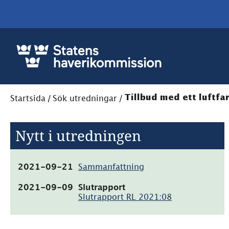
Startsida
/
Sök utredningar
/
Tillbud med ett luftfa
Nytt i utredningen
(pdf,
2021-09-21
Sammanfattning
21.4kB)
(pdf,
2021-09-09
Slutrapport
1.9MB)
Slutrapport RL 2021:08