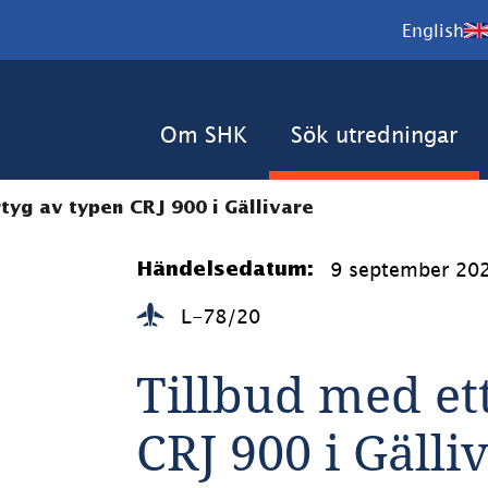
English
Om SHK
Sök utredningar
rtyg av typen CRJ 900 i Gällivare
9 september 20
Händelsedatum:
L-78/20
Tillbud med ett
CRJ 900 i Gälli